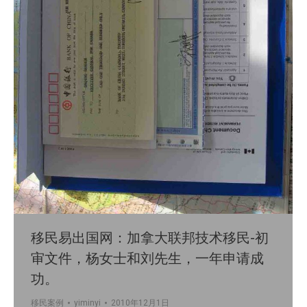
移民易出国网：加拿大联邦技术移民-初
审文件，杨女士和刘先生，一年申请成
功。
移民案例
yiminyi
2010年12月1日