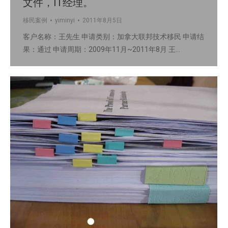
文件，IT经理。
移民案例
yiminyi
2011年8月5日
客户名称：王先生 申请类别：加拿大联邦技术移民 申请结
果：通过 申请周期：2009年11月~2011年8月 王…