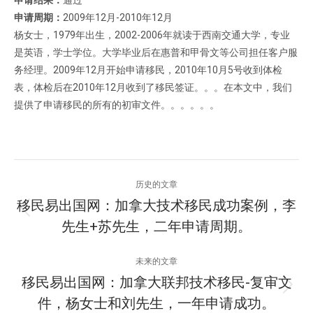
申请结果：
通过
申请周期：
2009年12月-2010年12月
杨女士，1979年出生，2002-2006年就读于西南交通大学，专业
是英语，学士学位。大学毕业后在惠普和甲骨文等公司担任客户服
务经理。2009年12月开始申请移民，2010年10月5号收到体检
表，体检后在2010年12月收到了移民签证。。。在本文中，我们
提供了申请移民的所有的初审文件。。。。。。
项
历史的文章
目
移民易出国网：加拿大技术移民成功案例，李
上
先生+苏先生，二年申请周期。
导
一
个
航
未来的文章
项
移民易出国网：加拿大联邦技术移民-复审文
目：
下
件，杨女士和刘先生，一年申请成功。
一