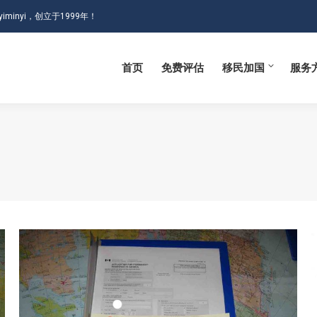
iminyi，创立于1999年！
首页
免费评估
移民加国
服务
首页
免费评估
移民加国
服务