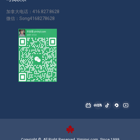
加拿大电话：416.827.8628
微信：Song4168278628
找到我们：
哔
小
抖
西
YouTu
哩
红
音
瓜
page
哔
书
page
page
opens
哩
page
opens
opens
in
Copyright ©, All Right Reserved, Yiminyi.com, Since 1999