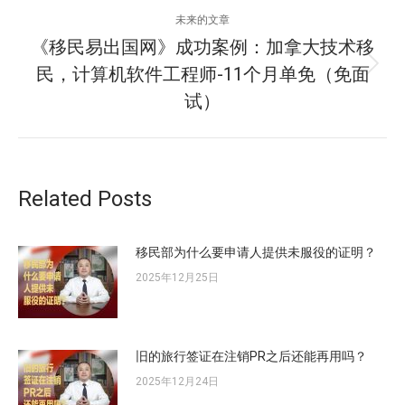
的
航
未来的文章
文
《移民易出国网》成功案例：加拿大技术移
章：
民，计算机软件工程师-11个月单免（免面
未
来
试）
的
文
章：
Related Posts
移民部为什么要申请人提供未服役的证明？
2025年12月25日
旧的旅行签证在注销PR之后还能再用吗？
2025年12月24日