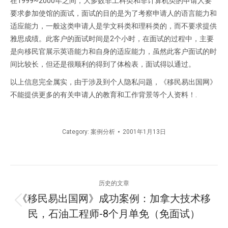
在1999~2000年之间，大多数非工科类和非计算机类的申请人要
要求参加使馆的面试，面试的目的是为了考察申请人的语言能力和
适应能力，一般这类申请人是学文科类和理科类的，而不要求提供
雅思成绩。此客户的面试时间是2个小时，在面试的过程中，主要
是向移民官展示英语能力和自身的适应能力，虽然此客户面试的时
间比较长，但还是很顺利的得到了体检表，面试得以通过。
以上信息完全属实，由于涉及到个人隐私问题，《移民易出国网》
不能提供更多的有关申请人的教育和工作背景等个人资料！.
Category:
案例分析
2001年1月13日
文
历史的文章
章
《移民易出国网》成功案例：加拿大技术移
历
民，石油工程师-8个月单免（免面试）
导
史