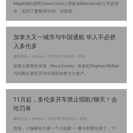
Maple镇的居民Cesira Ciroli上周参加Metrolinx的公开咨询
会，迟到了整整30分钟。但是错…
加拿大又一城市与中国通航 华人不必挤
入多伦多
最新资讯
yiminyi
2017年11月8日
评论
加拿大新斯科舍省（Nova Scotia）省省长Stephen McNeil
与内阁主要官员与中国驻加拿大大使卢…
11月起，多伦多开车禁止唱歌/聊天！会
吃罚单
枫叶生活
yiminyi
2017年10月30日
评论
首先，小编要给大家一个小提醒——夏令时要结束了，11