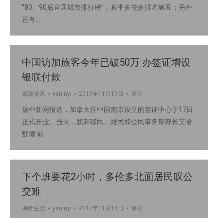
“80、90后宜居城市排行榜”，其中多伦多排名第五；另外
还有…
中国访加旅客今年已破50万 办签证增设
银联付款
最新资讯
yiminyi
2017年11月17日
评论
据中新网报道，加拿大在中国南京设立的签证中心于17日
正式开业。当天，联邦移民、难民和公民事务部部长艾哈
默德·胡…
下个班要花2小时，多伦多北面居民叹公
交难
枫叶生活
yiminyi
2017年11月15日
评论