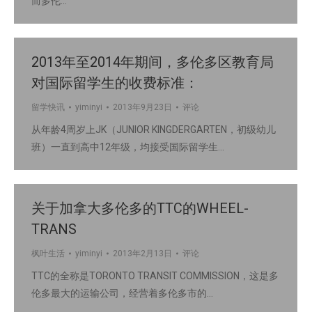
而多伦…
2013年至2014年期间，多伦多区教育局
对国际留学生的收费标准：
留学快讯
yiminyi
2013年9月23日
评论
从年龄4周岁上JK（JUNIOR KINGDERGARTEN，初级幼儿
班）一直到高中12年级，均接受国际留学生…
关于加拿大多伦多的TTC的WHEEL-
TRANS
枫叶生活
yiminyi
2013年2月13日
评论
TTC的全称是TORONTO TRANSIT COMMISSION，这是多
伦多最大的运输公司，经营着多伦多市的…