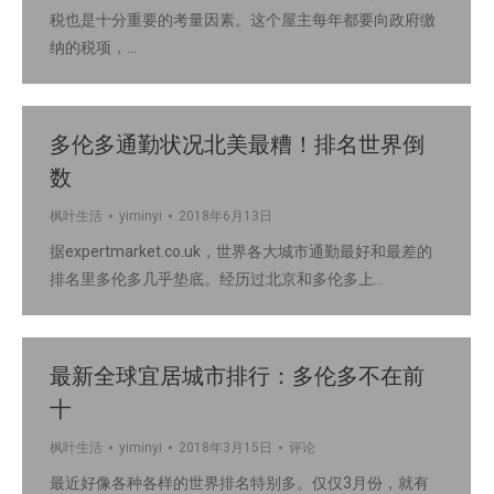
税也是十分重要的考量因素。这个屋主每年都要向政府缴
纳的税项，…
多伦多通勤状况北美最糟！排名世界倒
数
枫叶生活
yiminyi
2018年6月13日
据expertmarket.co.uk，世界各大城市通勤最好和最差的
排名里多伦多几乎垫底。经历过北京和多伦多上…
最新全球宜居城市排行：多伦多不在前
十
枫叶生活
yiminyi
2018年3月15日
评论
最近好像各种各样的世界排名特别多。仅仅3月份，就有