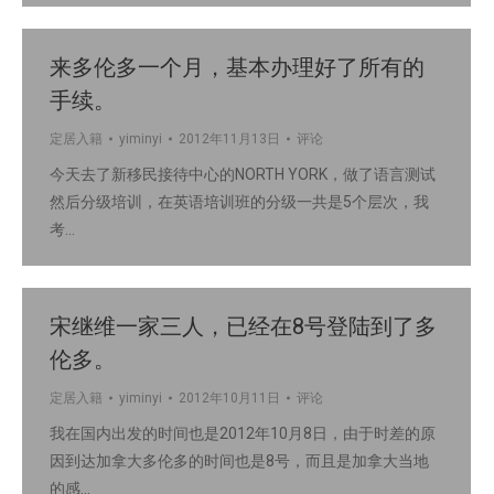
来多伦多一个月，基本办理好了所有的
手续。
定居入籍
yiminyi
2012年11月13日
评论
今天去了新移民接待中心的NORTH YORK，做了语言测试
然后分级培训，在英语培训班的分级一共是5个层次，我
考…
宋继维一家三人，已经在8号登陆到了多
伦多。
定居入籍
yiminyi
2012年10月11日
评论
我在国内出发的时间也是2012年10月8日，由于时差的原
因到达加拿大多伦多的时间也是8号，而且是加拿大当地
的感…