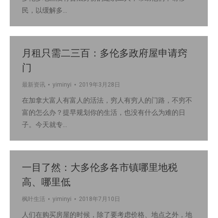
民，以缓解多…
月租只需二三百：多伦多政府屋申请窍
门
最新资讯
yiminyi
2019年3月28日
在加拿大富人有富人的活法，穷人有穷人的门路，不穷不
富的怎么办？提早规划你的生活，也没有什么为难的日
子。今天就专…
一目了然：大多伦多各市镇哪里地税
高、哪里低
枫叶生活
yiminyi
2018年7月10日
人们在购买房屋的时候，除了要考虑价格、地点之外，地