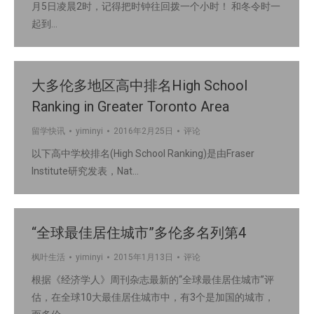
月5日凌晨2时，记得把时钟往回拨一个小时！ 和冬令时一
起到…
大多伦多地区高中排名High School
Ranking in Greater Toronto Area
留学快讯
yiminyi
2016年2月25日
评论
以下高中学校排名(High School Ranking)是由Fraser
Institute研究发表，Nat…
“全球最佳居住城市”多伦多名列第4
枫叶生活
yiminyi
2015年1月13日
评论
根据《经济学人》周刊杂志最新的“全球最佳居住城市”评
估，在全球10大最佳居住城市中，有3个是加国的城市，