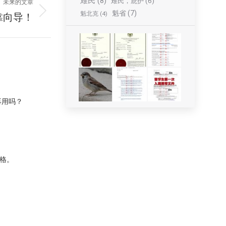
难民
(8)
难民，庇护
(6)
未来的文章
魁省
(7)
魁北克
(4)
靠向导！
再用吗？
格。