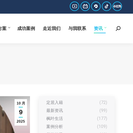
方案
成功案例
走近我们
与我联系
资讯
Search:
YouTube
哔
西
抖
小
page
哩
瓜
音
红
方案
成功案例
走近我们
与我联系
资讯
Search:
opens
哔
page
page
书
in
哩
opens
opens
page
new
page
in
in
opens
window
opens
new
new
in
in
window
window
new
new
window
window
定居入籍
(72)
10 月
最新资讯
(99)
9
枫叶生活
(177)
2025
案例分析
(109)