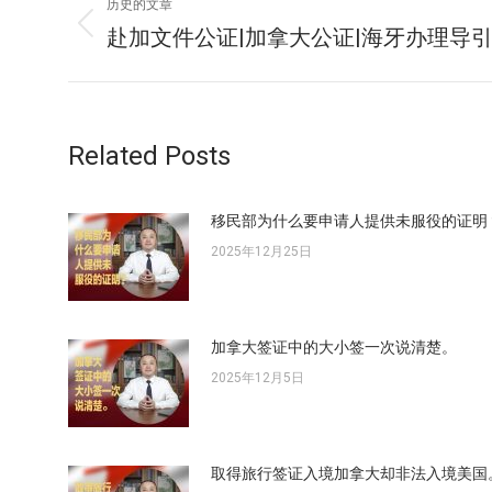
历史的文章
章
赴加文件公证|加拿大公证|海牙办理导
历
史
导
的
文
航
章：
Related Posts
移民部为什么要申请人提供未服役的证明
2025年12月25日
加拿大签证中的大小签一次说清楚。
2025年12月5日
取得旅行签证入境加拿大却非法入境美国