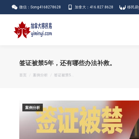
微信：Song4168278628
加拿大：416.827.8628
移民易y
签证被禁5年，还有哪些办法补救。
您在这里：
首页
案例分析
签证被禁5…
案例分析