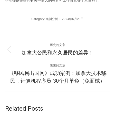
不能提供更多的有关申请人的教育和工作背景等个人资料！.
Category:
案例分析
2004年6月29日
文
历史的文章
章
加拿大公民和永久居民的差异！
历
史
导
的
未来的文章
文
航
《移民易出国网》成功案例：加拿大技术移
未
章：
民，计算机程序员-30个月单免（免面试）
来
的
文
章：
Related Posts