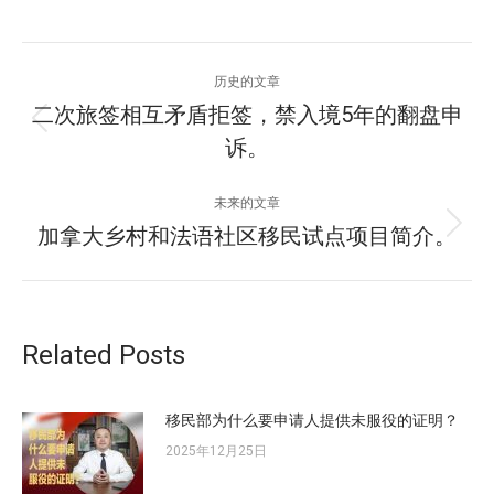
文
历史的文章
章
二次旅签相互矛盾拒签，禁入境5年的翻盘申
历
诉。
导
史
的
航
未来的文章
文
加拿大乡村和法语社区移民试点项目简介。
未
章：
来
的
文
章：
Related Posts
移民部为什么要申请人提供未服役的证明？
2025年12月25日