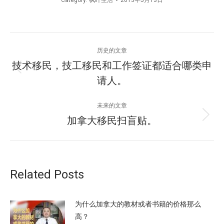
Category:
枫叶生活
2013年5月13日
文
历史的文章
章
技术移民，技工移民和工作签证都适合哪类申
历
请人。
导
史
的
航
未来的文章
文
加拿大移民扫盲贴。
未
章：
来
的
文
章：
Related Posts
为什么加拿大的教材或者书籍的价格那么
高？