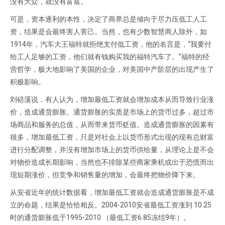
没有大众，就没有富翁。
可是，资本逐利的本性，决定了商界总是倾向于尽力压低工人工
资，结果是会最终害人害己。当然，也有少数智慧商人除外，如
1914年，汽车大王福特就拒绝支付低工资，他的名言是，“我要付
给工人足够的工资，他们就有钱购买我的福特汽车了。”福特的经
营哲学，极大地影响了美国的企业，对美国中产阶层的出现产生了
积极影响。
刘碚溪说，有人认为，增加最低工资就会增加成本从而导致行业涨
价，造成通货膨胀。通货膨胀的实质是市场上的货币过多，超过市
场商品和服务的总值，从而带来货币贬值。造成通货膨胀的因素有
很多，增加最低工资，只是对社会上以货币形式出现的现有总财富
进行分配调整，并没有增加市场上的货币供给量，从理论上是不会
对物价造成长期影响，当然也不排除某些商家乘机或出于恐慌而出
现短期涨价，但竞争和销售量的增加，会最终把物价降下来。
从安省近年的统计数据看，增加最低工资就会造成通货膨胀是不成
立的命题，结果是恰恰相反。2004-2010安省最低工资涨到 10.25
时的通货膨胀低于1995-2010 （最低工资6.85冻结9年）。