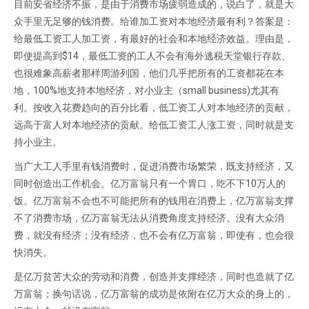
目前安省经济不振，是由于消费市场疲弱造成的，说白了，就是大
众手里无足够的钱消费。给谁加工资对本地经济最有利？答案是：
给最低工资工人加工资，有最好的社会和本地经济效益。理由是，
即使提高到$14，最低工资的工人不会有海外逃税天堂银行存款、
也很难象高薪者那样周游列国，他们几乎把所有的工资都花在本
地，100%地支持本地经济，对小业主（small business)尤其有
利。按收入花费趋向的百分比看，低工资工人对本地经济的贡献，
远高于富人对本地经济的贡献。给低工资工人涨工资，同时就是支
持小业主。
当广大工人手里有钱消费时，促进消费市场繁荣，既支持经济，又
同时创造出工作机会。亿万富翁只有一个胃口，吃不下10万人的
饭。亿万富翁不会也不可能把所有的钱用在消费上，亿万富翁支撑
不了消费市场，亿万富翁无法从消费角度支持经济。没有大众消
费，就没有经济；没有经济，也不会有亿万富翁，即使有，也会很
快消失。
是亿万贫苦大众的劳动和消费，创造并支撑经济，同时也造就了亿
万富翁；换句话说，亿万富翁的成功是依附在亿万大众的身上的，