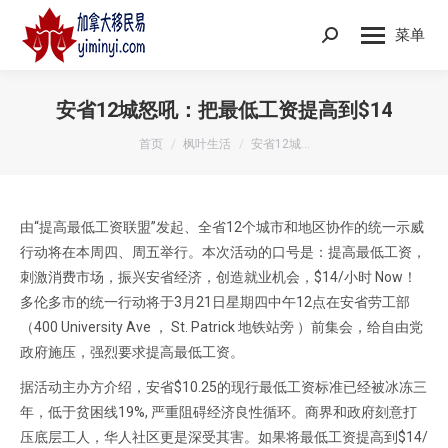
菜单
Search:
安省12城怒吼：把最低工资提高到$14
您在这里：
首页
枫叶生活
安省12城…
由“提高最低工资联盟”发起、全省12个城市和地区协作的统一示威
行动将在本周四、周五举行。本次活动的口号是：提高最低工资，
刺激消费市场，振兴安省经济，创造就业机会，$14/小时 Now！
多伦多市的统一行动将于3月21日星期四中午12点在安省劳工部
（400 University Ave ， St. Patrick 地铁站旁 ）前集会，给自由党
政府施压，强烈要求提高最低工资。
据活动主办方介绍，安省$10.25的现行最低工资标准已经被冰冻三
年，低于贫困线19%, 严重阻碍经济良性循环。商界和政府刻意打
压底层工人，华人社区更是深受其害。如果将最低工资提高到$14/