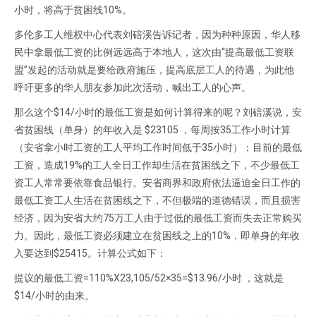
小时，将高于贫困线10%。
多伦多工人维权中心代表刘碚溪告诉记者，因为种种原因，华人移
民中拿最低工资的比例远远高于本地人，这次由“提高最低工资联
盟”发起的活动就是要给政府施压，提高底层工人的待遇，为此他
呼吁更多的华人朋友参加此次活动，喊出工人的心声。
那么这个$14/小时的最低工资是如何计算得来的呢？刘碚溪说，安
省贫困线（单身）的年收入是 $23105 ，每周按35工作小时计算
（安省拿小时工资的工人平均工作时间低于35小时）；目前的最低
工资，造成19%的工人全日工作却生活在贫困线之下，不少最低工
资工人常常要依靠食品银行。安省商界和政府依法逼迫全日工作的
最低工资工人生活在贫困线之下，不但极端的道德错误，而且损害
经济，因为安省大约75万工人由于过低的最低工资而失去正常购买
力。因此，最低工资必须建立在贫困线之上的10%，即单身的年收
入要达到$25415。计算公式如下：
提议的最低工资=110%X23,105/52×35=$13.96/小时 ，这就是
$14/小时的由来。