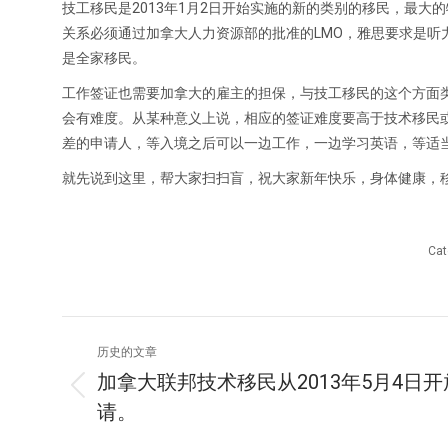
技工移民是2013年1月2日开始实施的新的类别的移民，最
关系必须通过加拿大人力资源部的批准的LMO，雅思要求是听
是全家移民。
工作签证也需要加拿大的雇主的担保，与技工移民的这个方面
会有难度。从某种意义上说，相应的签证难度要高于技术移民
差的申请人，等入境之后可以一边工作，一边学习英语，等适
就先说到这里，帮大家扫扫盲，祝大家新年快乐，身体健康，
Cat
文
历史的文章
章
加拿大联邦技术移民从2013年5月4日开
历
请。
导
史
的