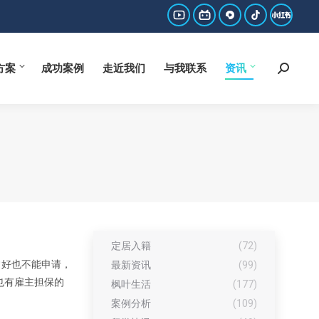
方案
成功案例
走近我们
与我联系
资讯
Search:
YouTube
哔
西
抖
小
page
哩
瓜
音
红
方案
成功案例
走近我们
与我联系
资讯
Search:
opens
哔
page
page
书
in
哩
opens
opens
page
new
page
in
in
opens
window
opens
new
new
in
in
window
window
new
new
window
window
定居入籍
(72)
常好也不能申请，
最新资讯
(99)
也有雇主担保的
枫叶生活
(177)
案例分析
(109)