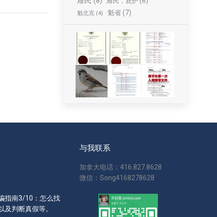
难民
(8)
难民，庇护
(6)
魁省
(7)
魁北克
(4)
与我联系
加拿大电话：416.827.8628
微信：Song4168278628
指南3/10：怎么找
以及判断真假等。