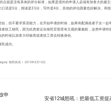
大的特点就是没有具体的评分标准，如果是境外的申请人必须有加拿大的雇
力口语是5分，阅读是3.5分，写作是4分，其他的评估因素也好解决。和
类似，但不要求英语能力，在开始申请的时候，如果有配偶或者子女一起
或者技工移民，因为此类签证在移民官那里有主观的量裁权，这类申请特
当的时候以加拿大经验类或者技工类去转换身份。
移民成功。
egory:
移民快讯
2013年5月13日
放申
安省12城怒吼：把最低工资提高
未
来
的