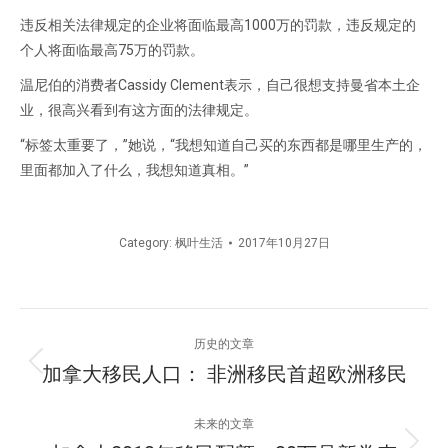
违反相关法律规定的企业将面临最高1000万的罚款，违反规定的
个人将面临最高75万的罚款。
温尼伯的消费者Cassidy Clement表示，自己很想支持曼省本土企
业，很高兴看到有这方面的法律规定。
“标签太重要了，”她说，“我想知道自己买的东西都是哪里生产的，
里面都加入了什么，我想知道真相。”
Category:
枫叶生活
2017年10月27日
文
历史的文章
章
加拿大移民人口： 非洲移民首超欧洲移民
历
史
导
的
未来的文章
文