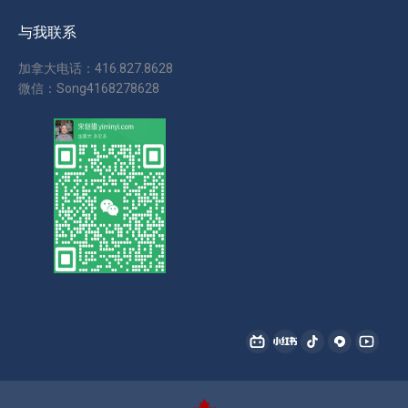
与我联系
加拿大电话：416.827.8628
微信：Song4168278628
找到我们：
哔
小
抖
西
YouTu
哩
红
音
瓜
page
哔
书
page
page
opens