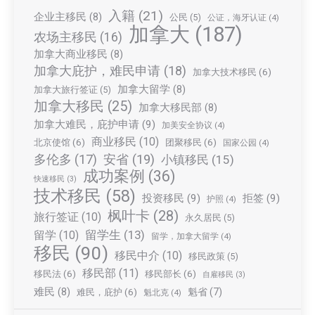
入籍
(21)
企业主移民
(8)
公民
(5)
公证，海牙认证
(4)
加拿大
(187)
农场主移民
(16)
加拿大商业移民
(8)
加拿大庇护，难民申请
(18)
加拿大技术移民
(6)
加拿大留学
(8)
加拿大旅行签证
(5)
加拿大移民
(25)
加拿大移民部
(8)
加拿大难民，庇护申请
(9)
加美安全协议
(4)
商业移民
(10)
北京使馆
(6)
团聚移民
(6)
国家公园
(4)
多伦多
(17)
安省
(19)
小镇移民
(15)
成功案例
(36)
快速移民
(3)
技术移民
(58)
投资移民
(9)
拒签
(9)
护照
(4)
枫叶卡
(28)
旅行签证
(10)
永久居民
(5)
留学生
(13)
留学
(10)
留学，加拿大留学
(4)
移民
(90)
移民中介
(10)
移民政策
(5)
移民部
(11)
移民法
(6)
移民部长
(6)
自雇移民
(3)
难民
(8)
魁省
(7)
难民，庇护
(6)
魁北克
(4)