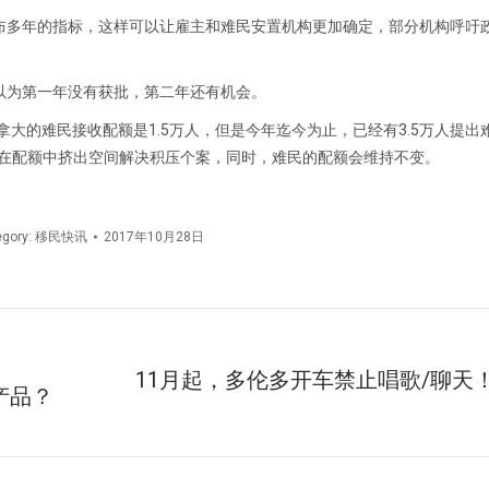
布多年的指标，这样可以让雇主和难民安置机构更加确定，部分机构呼吁
以为第一年没有获批，第二年还有机会。
拿大的难民接收配额是1.5万人，但是今年迄今为止，已经有3.5万人提出
，会在配额中挤出空间解决积压个案，同时，难民的配额会维持不变。
egory:
移民快讯
2017年10月28日
11月起，多伦多开车禁止唱歌/聊天
产品？
未
来
的
文