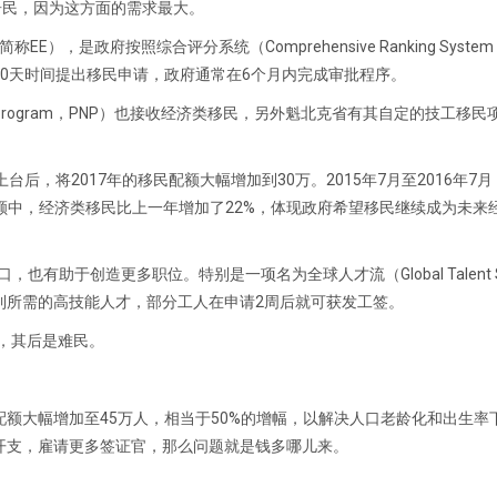
居民，因为这方面的需求最大。
EE），是政府按照综合评分系统（Comprehensive Ranking Syst
0天时间提出移民申请，政府通常在6个月内完成审批程序。
inee Program，PNP）也接收经济类移民，另外魁北克省有其自定的技工移
后，将2017年的移民配额大幅增加到30万。2015年7月至2016年7
移民配额中，经济类移民比上一年增加了22%，体现政府希望移民继续成为未
有助于创造更多职位。特别是一项名为全球人才流（Global Talent S
到所需的高技能人才，部分工人在申请2周后就可获发工签。
民，其后是难民。
额大幅增加至45万人，相当于50%的增幅，以解决人口老龄化和出生率
开支，雇请更多签证官，那么问题就是钱多哪儿来。