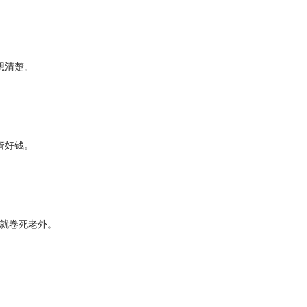
想清楚。
管好钱。
就卷死老外。