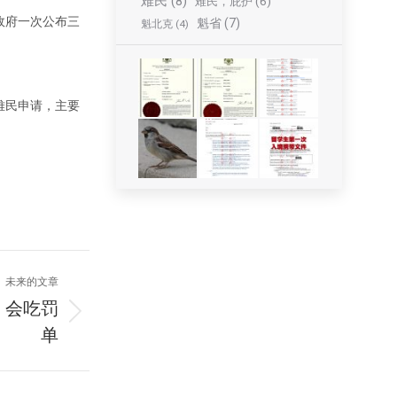
难民
(8)
难民，庇护
(6)
政府一次公布三
魁省
(7)
魁北克
(4)
难民申请，主要
未来的文章
！会吃罚
单