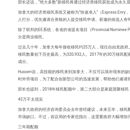
部长还说，“绝大多数”新移民将通过经济类移民获批成为永久
加拿大的经济类移民系统又被称为“快速准入”（Express Enry，简称
人打分，优先邀请合资格的人提交移民申请。获邀的候选人有9
除了联邦的EE系统，各省的省提名项目（Provincial Nom
分是商业移民。
过去几十年，加拿大每年接收移民约25万人，现任自由党政府上台
移民数量创下历史最高，为320,932人。2017年的30万
成分。
Hussen说，高技能的移民来到加拿大，不仅可以填补现有的缺口，也
时外劳项目，为了配合创新型公司的迅速发展，帮助他们雇请
部长也提到，2018年移民配额中，第二大部分是家庭团聚移
45万不太现实
加拿大政府的经济咨询委员会去年曾经建议，未来五年，移民配
市场缺口。不过，咨议局的专家也指出，这需要政府大幅增加
三年期配额