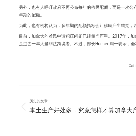
另外，也有人呼吁政府不再公布每年的移民配额，而是一次公
年期的配额。
为此，也有机构认为，多年期的配额指标会让移民产生错觉，
目前，加拿大的难民申请积压问题已经相当严重。2017年，加
是过去一年大量非法跨境者。不过，部长Hussen周一表示
Cat
文
历史的文章
章
本土生产好处多，究竟怎样才算加拿大
历
导
史
的
航
文