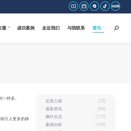
方案
成功案例
走近我们
与我联系
资讯
Search:
YouTube
哔
西
抖
小
page
哩
瓜
音
红
方案
成功案例
走近我们
与我联系
资讯
Search:
opens
哔
page
page
书
in
哩
opens
opens
page
new
page
in
in
opens
window
opens
new
new
in
in
window
window
new
new
window
window
年的一样多。
定居入籍
(72)
最新资讯
(99)
枫叶生活
(177)
继续引入更多的移
案例分析
(109)