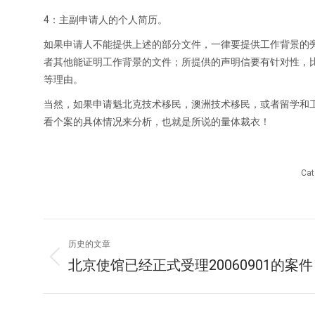
4：主副申请人的个人简历。
如果申请人不能提供上述的部分文件，一律要提供工作背景的
者其他能证明工作背景的文件；所提供的声明信要有针对性，
等理由。
当然，如果申请魁北克技术移民，澳洲技术移民，或者留学和
看个案的具体情况来分析，也就是所说的量体裁衣！
Cat
文
历史的文章
章
北京使馆已经正式受理20060901的案
历
史
导
的