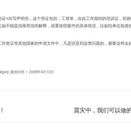
旁证+自写声明信，这个旁证包括：工资单，在此工作期间的培训证，职
比如不能提供推荐信的解释，就要按照案件的具体情况，比如怕单位知道
工作签证等其他国家的申请文件中，凡是涉及到这类问题的，都要这样去
egory:
案例分析
2008年4月13日
件！
震灾中，我们可以做的
未
来
的