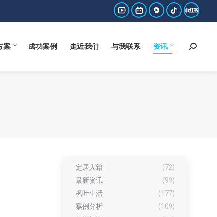
方案
成功案例
走近我们
与我联系
资讯
Search:
YouTube
哔
西
抖
小
page
哩
瓜
音
红
方案
成功案例
走近我们
与我联系
资讯
Search:
opens
哔
page
page
书
in
哩
opens
opens
page
new
page
in
in
opens
window
opens
new
new
in
in
window
window
new
new
window
window
定居入籍
(72)
最新资讯
(99)
枫叶生活
(177)
案例分析
(109)