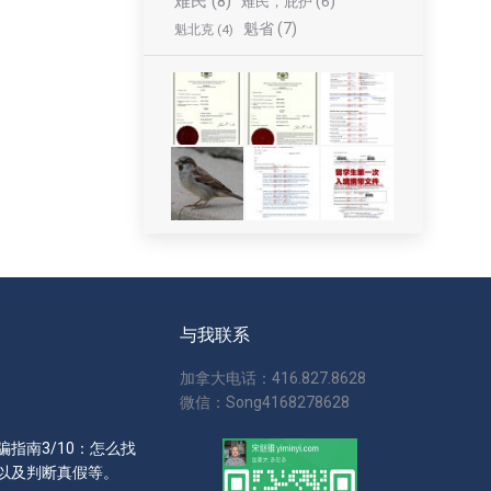
难民
(8)
难民，庇护
(6)
魁省
(7)
魁北克
(4)
与我联系
加拿大电话：416.827.8628
微信：Song4168278628
指南3/10：怎么找
以及判断真假等。