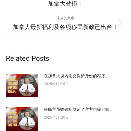
加拿大被拒！
导
史
的
航
未来的文章
文
加拿大最新福利及各项移民新政已出台！
未
章：
来
的
文
章：
Related Posts
在加拿大境内递交保护身份的程序。
2025年10月6日
移民官员收钱批签证？官方自曝丑闻。
2025年9月20日