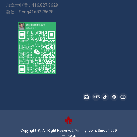
加拿大电话：416.827.8628
微信：Song4168278628
找到我们：
哔
小
抖
西
YouTu
哩
红
音
瓜
page
哔
书
page
page
opens
哩
page
opens
opens
in
Copyright ©, All Right Reserved, Yiminyi.com, Since 1999
page
opens
in
in
new
Web