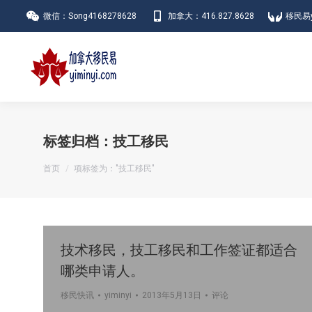
微信：Song4168278628
加拿大：416.827.8628
移民易y
标签归档：
技工移民
您在这里：
首页
项标签为："技工移民"
技术移民，技工移民和工作签证都适合
哪类申请人。
移民快讯
yiminyi
2013年5月13日
评论