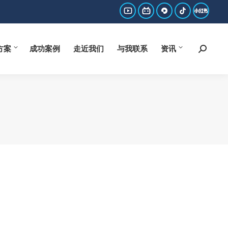
方案
成功案例
走近我们
与我联系
资讯
Search:
YouTube
哔
西
抖
小
page
哩
瓜
音
红
方案
成功案例
走近我们
与我联系
资讯
Search:
opens
哔
page
page
书
in
哩
opens
opens
page
new
page
in
in
opens
window
opens
new
new
in
in
window
window
new
new
window
window