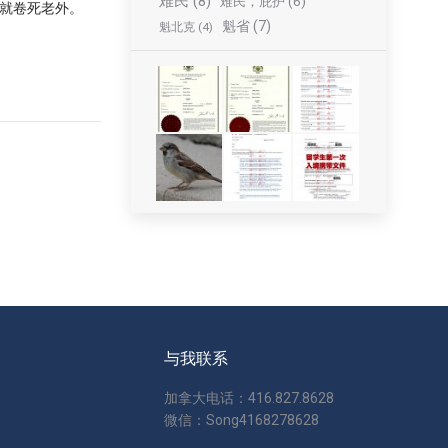
难民
(8)
难民，庇护
(6)
就卷死老外。
魁省
(7)
魁北克
(4)
与我联系
加拿大电话：416.827.8628
微信：Song4168278628