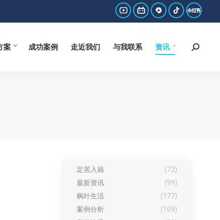
方案
成功案例
走近我们
与我联系
资讯
Search:
YouTube
哔
西
抖
小
page
哩
瓜
音
红
方案
成功案例
走近我们
与我联系
资讯
Search:
opens
哔
page
page
书
in
哩
opens
opens
page
new
page
in
in
opens
window
opens
new
new
in
in
window
window
new
new
window
window
定居入籍
(72)
最新资讯
(99)
枫叶生活
(177)
案例分析
(109)