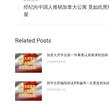
章
经纪向中国人推销加拿大公寓 竟如此黑
历
屋
导
史
的
航
文
章：
Related Posts
加拿大开学后第一件事要认真看课程指南
2026年8月5日
留学生防骗指南这8类骗局一定要提前知
2026年8月1日