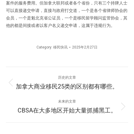
案件的服务费用。但加拿大联邦或者各个省份，只有三个持牌人士
可以直接递交申请，直接与政府打交道，一个是各个省律师协会的
会员，一个是魁北克省公证员，一个是移民留学顾问监管协会，其
他的都是间接或者以客户名义递交申请，这属于违规行为。
Category:
移民快讯
2025年2月27日
文
历史的文章
章
加拿大商业移民25类的区别都有哪些。
历
史
导
的
未来的文章
文
航
CBSA在大多地区开始大量抓捕黑工。
未
章：
来
的
文