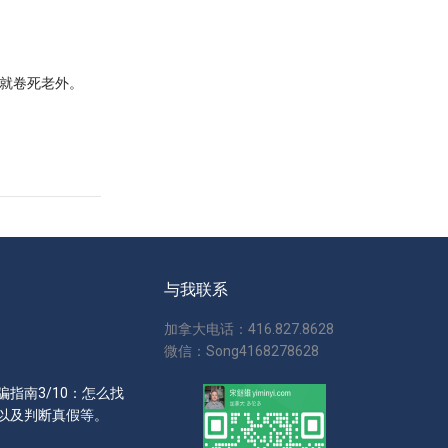
就卷死老外。
与我联系
加拿大电话：416.827.8628
微信：Song4168278628
指南3/10：怎么找
以及判断真假等。