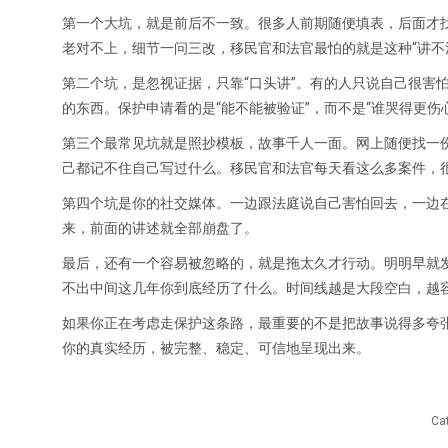
第一个大坑，就是前后不一致。很多人前期随便填表，后面才
老对不上，细节一问三改，移民官和法官最怕的就是这种“讲不
第二个坑，是忽视证据，只靠“口头讲”。有的人只说自己很害
的东西。保护申请看的是“能不能被验证”，而不是“谁哭得更伤
第三个最常见坑就是照抄模板，故事千人一面。网上随便找一份
己都记不住自己写过什么。移民官和法官每天看这么多案件，
第四个坑是你的社交媒体。一边跟法庭说自己害怕回去，一边在
来，前面的讲述就全部崩盘了。
最后，还有一个容易被忽略的，就是拖太久才行动。明明早就
不出中间这几年你到底经历了什么。时间线越是大段空白，越
如果你正在考虑走保护这条路，最重要的不是把故事说得多夸
你的真实经历，被完整、稳定、可信地呈现出来。
Ca