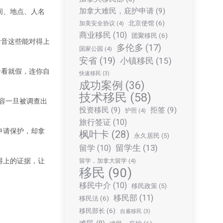
加拿大难民，庇护申请
(9)
间、地点、人名
北京使馆
(6)
加美安全协议
(4)
商业移民
(10)
团聚移民
(6)
录音这些能对得上
多伦多
(17)
国家公园
(4)
安省
(19)
小镇移民
(15)
一看就假，连你自
快速移民
(3)
成功案例
(36)
技术移民
(58)
内容一旦被调查出
投资移民
(9)
拒签
(9)
护照
(4)
旅行签证
(10)
申请保护，却拿
枫叶卡
(28)
永久居民
(5)
留学生
(13)
留学
(10)
得上的证据，让
留学，加拿大留学
(4)
移民
(90)
移民中介
(10)
移民政策
(5)
移民部
(11)
移民法
(6)
移民部长
(6)
自雇移民
(3)