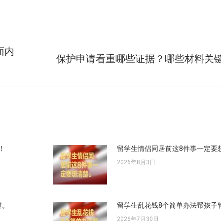
面内
保护申请看重哪些证据？哪些材料关
未
来
的
文
章：
！
留学生情侣同居前这8件事一定要
2026年8月3日
道。
留学生乱花钱8个简单办法帮孩子
2026年7月30日