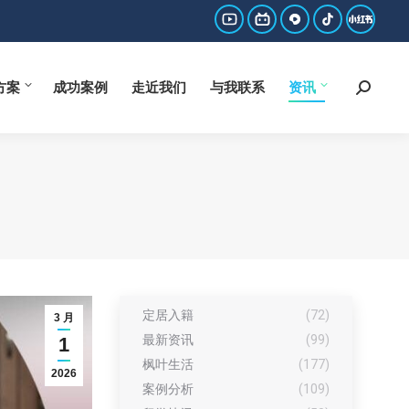
方案
成功案例
走近我们
与我联系
资讯
Search:
YouTube
哔
西
抖
小
page
哩
瓜
音
红
方案
成功案例
走近我们
与我联系
资讯
Search:
opens
哔
page
page
书
in
哩
opens
opens
page
new
page
in
in
opens
window
opens
new
new
in
in
window
window
new
new
window
window
定居入籍
(72)
3 月
最新资讯
(99)
1
枫叶生活
(177)
2026
案例分析
(109)