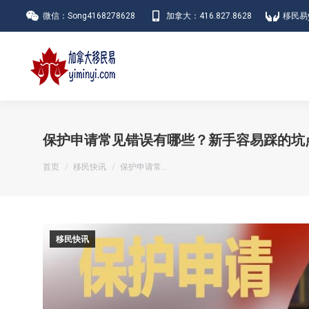
微信：Song4168278628
加拿大：416.827.8628
移民易y
保护申请常见错误有哪些？新手容易踩的坑
您在这里：
首页
移民快讯
保护申请常…
移民快讯