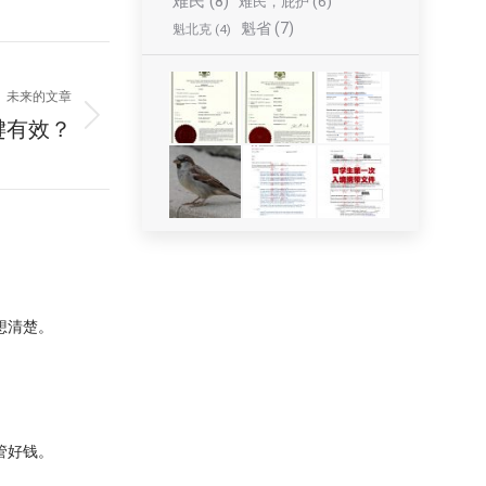
难民
(8)
难民，庇护
(6)
魁省
(7)
魁北克
(4)
未来的文章
键有效？
想清楚。
管好钱。