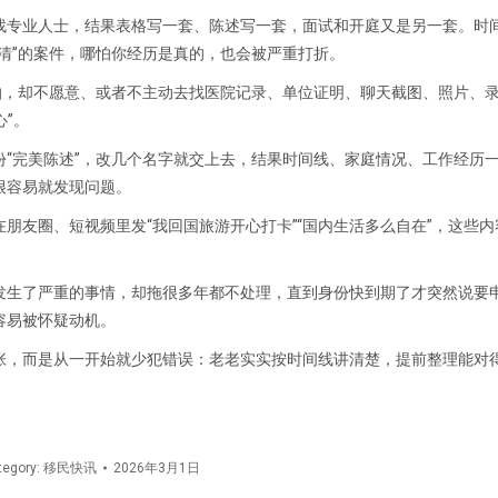
找专业人士，结果表格写一套、陈述写一套，面试和开庭又是另一套。时
清”的案件，哪怕你经历是真的，也会被严重打折。
怕，却不愿意、或者不主动去找医院记录、单位证明、聊天截图、照片、
心”。
“完美陈述”，改几个名字就交上去，结果时间线、家庭情况、工作经历
很容易就发现问题。
朋友圈、短视频里发“我回国旅游开心打卡”“国内生活多么自在”，这些
发生了严重的事情，却拖很多年都不处理，直到身份快到期了才突然说要
容易被怀疑动机。
张，而是从一开始就少犯错误：老老实实按时间线讲清楚，提前整理能对
tegory:
移民快讯
2026年3月1日