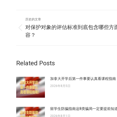
文
历史的文章
章
对保护对象的评估标准到底包含哪些方
历
容？
导
史
的
航
文
章：
Related Posts
加拿大开学后第一件事要认真看课程指南
2026年8月5日
留学生防骗指南这8类骗局一定要提前知
2026年8月1日