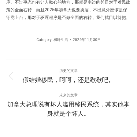
序。不过事态也有让人揪心的地方，那就是南边的邻居对于难民政
策的全面右转，而且2025年加拿大也要换届，不出意外应该是保
守党上台，那对于驱逐程序是否做全面的右转，我们拭目以待把。
Category:
枫叶生活
2024年11月30日
文
历史的文章
章
假结婚移民，呵呵，还是歇歇吧。
历
史
导
的
未来的文章
文
航
加拿大总理说有坏人滥用移民系统，其实他本
未
章：
身就是个坏人。
来
的
文