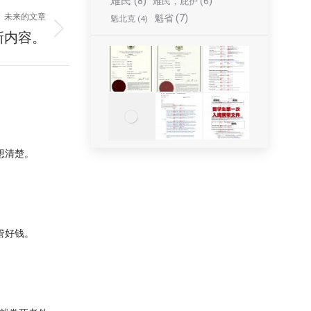
难民
(8)
难民，庇护
(6)
未来的文章
魁省
(7)
魁北克
(4)
新内容。
想清楚。
管好钱。