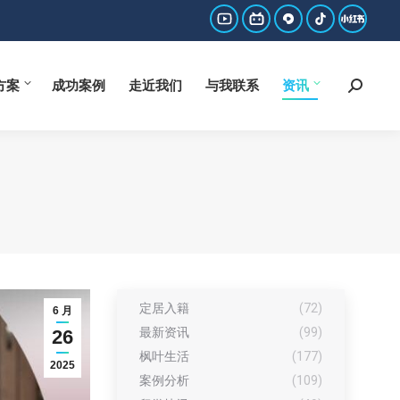
方案
成功案例
走近我们
与我联系
资讯
Search:
YouTube
哔
西
抖
小
page
哩
瓜
音
红
方案
成功案例
走近我们
与我联系
资讯
Search:
opens
哔
page
page
书
in
哩
opens
opens
page
new
page
in
in
opens
window
opens
new
new
in
in
window
window
new
new
window
window
定居入籍
(72)
6 月
最新资讯
(99)
26
枫叶生活
(177)
2025
案例分析
(109)