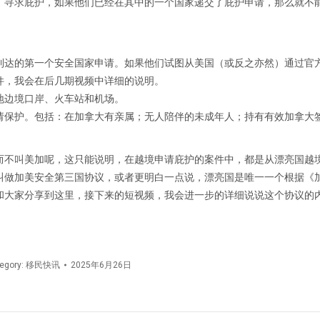
）寻求庇护，如果他们已经在其中的一个国家递交了庇护申请，那么就不
们到达的第一个安全国家申请。如果他们试图从美国（或反之亦然）通过官
件，我会在后几期视频中详细的说明。
陆地边境口岸、火车站和机场。
申请保护。包括：在加拿大有亲属；无人陪伴的未成年人；持有有效加拿大
而不叫美加呢，这只能说明，在越境申请庇护的案件中，都是从漂亮国越
叫做加美安全第三国协议，或者更明白一点说，漂亮国是唯一一个根据《
和大家分享到这里，接下来的短视频，我会进一步的详细说说这个协议的
egory:
移民快讯
2025年6月26日