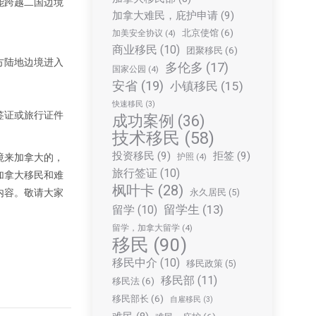
能跨越二国边境
加拿大难民，庇护申请
(9)
北京使馆
(6)
加美安全协议
(4)
商业移民
(10)
团聚移民
(6)
方陆地边境进入
多伦多
(17)
国家公园
(4)
安省
(19)
小镇移民
(15)
快速移民
(3)
签证或旅行证件
成功案例
(36)
技术移民
(58)
投资移民
(9)
拒签
(9)
境来加拿大的，
护照
(4)
旅行签证
(10)
加拿大移民和难
枫叶卡
(28)
内容。敬请大家
永久居民
(5)
留学生
(13)
留学
(10)
留学，加拿大留学
(4)
移民
(90)
移民中介
(10)
移民政策
(5)
移民部
(11)
移民法
(6)
移民部长
(6)
自雇移民
(3)