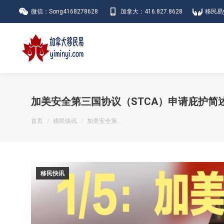
微信：Song4168278628
加拿大：416.827.8628
移民易y
加美安全第三国协议（STCA）申请庇护简
您在这里：
首页
移民快讯
加美安全第…
移民快讯