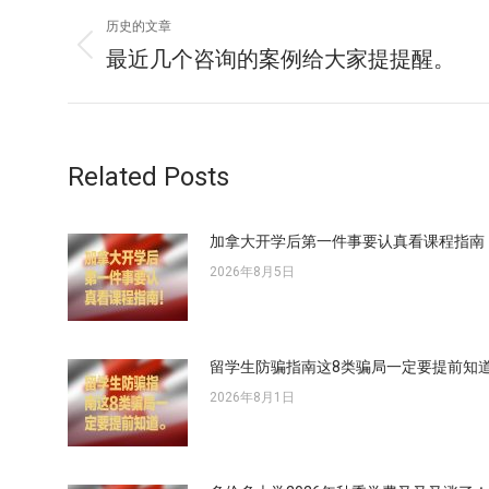
文
历史的文章
章
最近几个咨询的案例给大家提提醒。
历
史
导
的
文
航
章：
Related Posts
加拿大开学后第一件事要认真看课程指南
2026年8月5日
留学生防骗指南这8类骗局一定要提前知
2026年8月1日