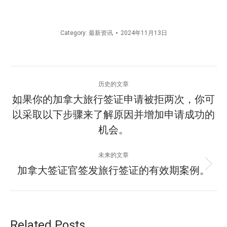
Category:
最新资讯
2024年11月13日
文
历史的文章
章
如果你的加拿大旅行签证申请被拒两次，你可
以采取以下步骤来了解原因并增加申请成功的
历
导
史
机会。
航
的
文
未来的文章
章：
加拿大签证官签发旅行签证的有效期案例。
未
来
的
文
章：
Related Posts