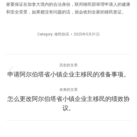
家要保证在加拿大境内的合法身份，联邦移民部审理申请人的健康
和安全背景，如果都没有问题的话，就会收到全家的移民签证。
Category:
移民快讯
2025年5月31日
文
历史的文章
章
申请阿尔伯塔省小镇企业主移民的准备事项。
历
史
导
的
未来的文章
文
航
怎么更改阿尔伯塔省小镇企业主移民的绩效协
未
章：
议。
来
的
文
章：