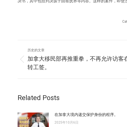
决书，其中包括判决孩子由谁抚养等内容。这样的案件，即使
Ca
文
历史的文章
章
加拿大移民部再推重拳，不再允许访客
历
转工签。
导
史
的
航
文
章：
Related Posts
在加拿大境内递交保护身份的程序。
2025年10月6日