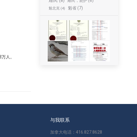
难民
(8)
难民，庇护
(6)
魁省
(7)
魁北克
(4)
3万人。
与我联系
加拿大电话：416.827.8628