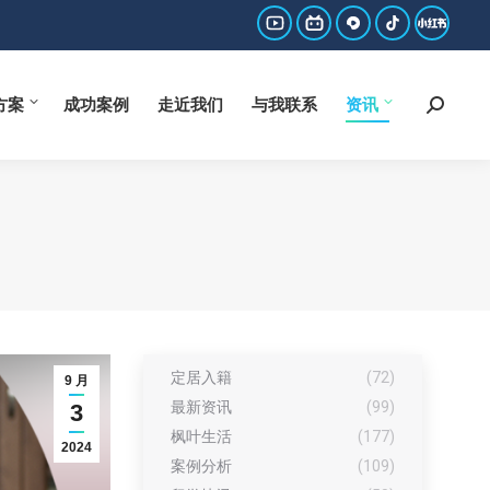
方案
成功案例
走近我们
与我联系
资讯
Search:
YouTube
哔
西
抖
小
page
哩
瓜
音
红
方案
成功案例
走近我们
与我联系
资讯
Search:
opens
哔
page
page
书
in
哩
opens
opens
page
new
page
in
in
opens
window
opens
new
new
in
in
window
window
new
new
window
window
定居入籍
(72)
9 月
最新资讯
(99)
3
枫叶生活
(177)
2024
案例分析
(109)