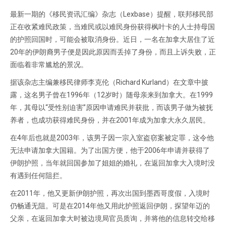
最新一期的《移民资讯汇编》杂志（Lexbase）提醒，联邦移民部
正在收紧难民政策，当难民或以难民身份获得枫叶卡的人士持母国
的护照回国时，可能会被取消身份。近日，一名在加拿大居住了近
20年的伊朗裔男子便是因此原因而丢掉了身份，而且上诉失败，正
面临着非常尴尬的景况。
据该杂志主编兼移民律师李克伦（Richard Kurland）在文章中披
露，这名男子曾在1996年（12岁时）随母亲来到加拿大。在1999
年，其母以“受性别迫害”原因申请难民并获批，而该男子做为被抚
养者，也成功获得难民身份，并在2001年成为加拿大永久居民。
在4年后也就是2003年，该男子因一宗入室盗窃案被定罪，这令他
无法申请加拿大国籍。为了出国方便，他于2006年申请并获得了
伊朗护照，当年就回国参加了姐姐的婚礼，在返回加拿大入境时没
有遇到任何阻拦。
在2011年，他又更新伊朗护照，再次出国到墨西哥度假，入境时
仍畅通无阻。可是在2014年他又用此护照返回伊朗，探望年迈的
父亲，在返回加拿大时被边境局官员质询，并将他的信息转交给移