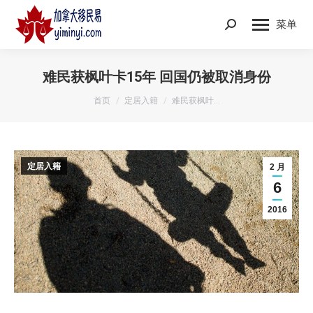
菜单
Search:
难民获枫叶卡15年 回国仍被取消身份
您在这里：
首页
定居入籍
难民获枫叶…
定居入籍
2 月
6
2016