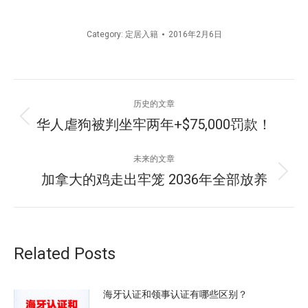
Category:
定居入籍
2016年2月6日
文
历史的文章
章
华人虐狗被判坐牢两年+$75,000罚款！
历
史
导
的
未来的文章
文
航
加拿大的鸡走出牢笼 2036年全部放养
未
章：
来
的
文
章：
Related Posts
海牙认证和领事认证有哪些区别？