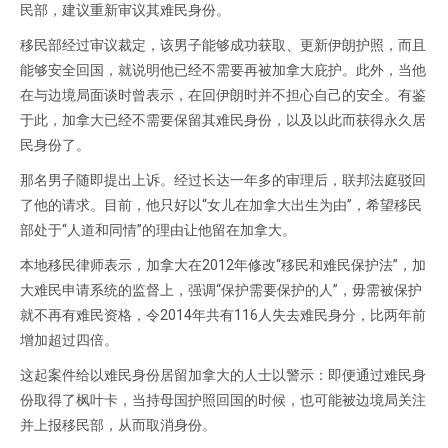
民部，建议重新审议其难民身份。
移民部经过审议裁定，该男子能够成功获取、更新伊朗护照，而且
能够安全回国，就说明他已经不需要再被加拿大庇护。此外，当他
在与边境局面谈时曾表示，在回伊朗时并不担心自己的安全。有鉴
于此，加拿大已经不需要保留其难民身份，以及以此而获得永久居
民身份了。
那名男子随即提出上诉。经过长达一年多的审理后，联邦法庭驳回
了他的请求。目前，他只好以“女儿在加拿大出生为由”，希望移民
部处于“人道和同情”的理由让他留在加拿大。
本地移民律师表示，加拿大在2012年修改“移民和难民保护法”，加
大难民申请系统的监督上，强调“保护需要保护的人”，毋需被保护
就不再有难民资格，令2014年共有116人失去难民身分，比两年前
增加超过四倍。
这起案件给以难民身份居留加拿大的人士以警示：即便通过难民身
份取得了枫叶卡，当持母国护照回国的时候，也可能被边境局关注
并上报移民部，从而取消身份。