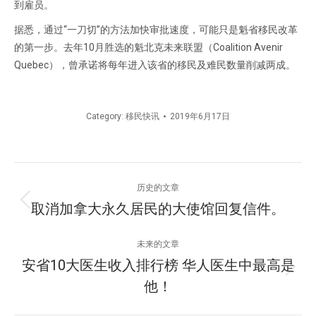
到雇员。
据悉，通过“一刀切”的方法加快审批速度，可能只是魁省移民改革
的第一步。去年10月胜选的魁北克未来联盟（Coalition Avenir
Quebec），曾承诺将每年进入该省的移民及难民数量削减两成。
Category:
移民快讯
2019年6月17日
文
历史的文章
章
取消加拿大永久居民的大使馆回复信件。
历
史
导
的
未来的文章
文
航
安省10大医生收入排行榜 华人医生中最高是
未
章：
他！
来
的