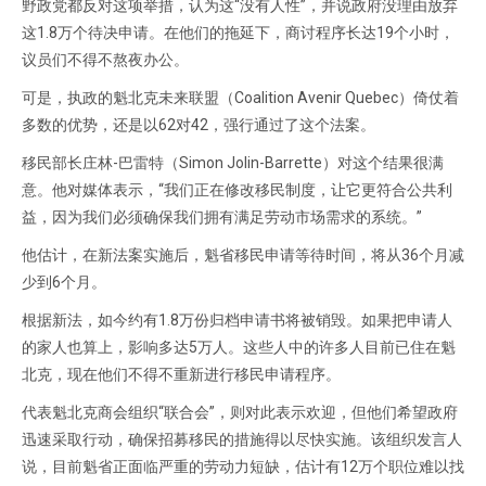
野政党都反对这项举措，认为这“没有人性”，并说政府没理由放弃
这1.8万个待决申请。在他们的拖延下，商讨程序长达19个小时，
议员们不得不熬夜办公。
可是，执政的魁北克未来联盟（Coalition Avenir Quebec）倚仗着
多数的优势，还是以62对42，强行通过了这个法案。
移民部长庄林-巴雷特（Simon Jolin-Barrette）对这个结果很满
意。他对媒体表示，“我们正在修改移民制度，让它更符合公共利
益，因为我们必须确保我们拥有满足劳动市场需求的系统。”
他估计，在新法案实施后，魁省移民申请等待时间，将从36个月减
少到6个月。
根据新法，如今约有1.8万份归档申请书将被销毁。如果把申请人
的家人也算上，影响多达5万人。这些人中的许多人目前已住在魁
北克，现在他们不得不重新进行移民申请程序。
代表魁北克商会组织“联合会”，则对此表示欢迎，但他们希望政府
迅速采取行动，确保招募移民的措施得以尽快实施。该组织发言人
说，目前魁省正面临严重的劳动力短缺，估计有12万个职位难以找