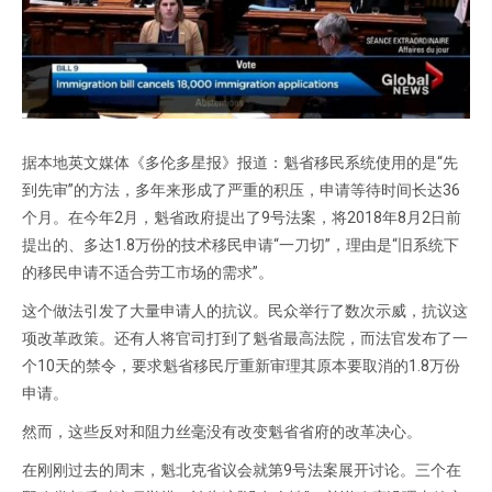
据本地英文媒体《多伦多星报》报道：魁省移民系统使用的是“先
到先审”的方法，多年来形成了严重的积压，申请等待时间长达36
个月。在今年2月，魁省政府提出了9号法案，将2018年8月2日前
提出的、多达1.8万份的技术移民申请“一刀切”，理由是“旧系统下
的移民申请不适合劳工市场的需求”。
这个做法引发了大量申请人的抗议。民众举行了数次示威，抗议这
项改革政策。还有人将官司打到了魁省最高法院，而法官发布了一
个10天的禁令，要求魁省移民厅重新审理其原本要取消的1.8万份
申请。
然而，这些反对和阻力丝毫没有改变魁省省府的改革决心。
在刚刚过去的周末，魁北克省议会就第9号法案展开讨论。三个在