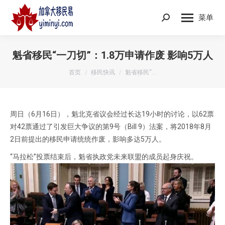
菜单
Search:
魁省移民“一刀切”：1.8万申请作废 影响5万人
您在这里：
首页
移民快讯
魁省移民“…
周日（6月16日），魁北克省议会经过长达19小时的讨论，以62票
对42票通过了引发巨大争议的第9号（Bill 9）法案，将2018年8月
2日前提出的移民申请统统作废，影响多达5万人。
“马拉松”投票结束后，魁省执政党未来联盟的成员起身庆祝。