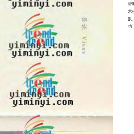
帮
术
败
功