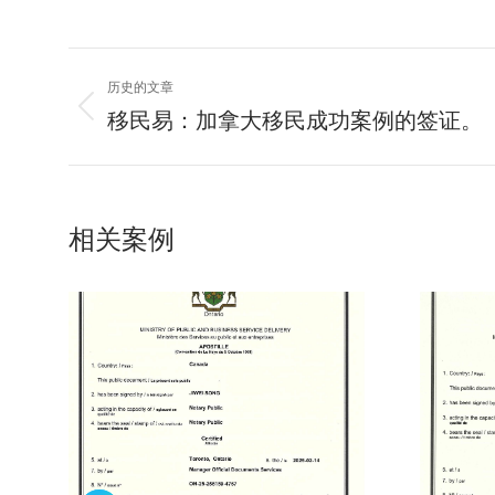
项
历史的文章
目
移民易：加拿大移民成功案例的签证。
上
一
导
个
项
航
目：
相关案例