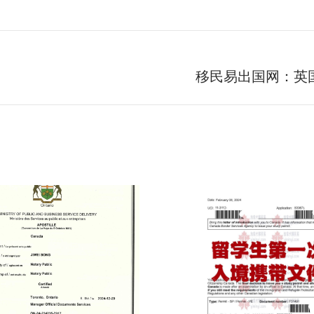
移民易出国网：英
下
一
个
项
目：