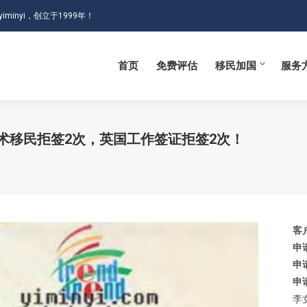
iminyi，创立于1999年！
首页
免费评估
移民加国
服务
首页
免费评估
移民加国
服务
术移民拒签2次，英国工作签证拒签2次！
客
申
申
申
李