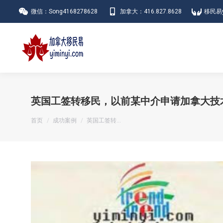
微信：Song4168278628
加拿大：416.827.8628
移民易y
英国工签转移民，以前某中介申请加拿大技
您在这里：
首页
成功案例
英国工签转…