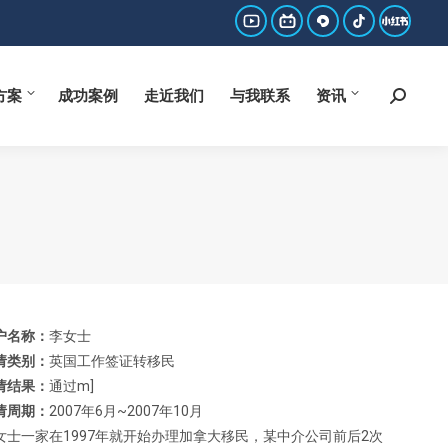
方案
成功案例
走近我们
与我联系
资讯
Search:
YouTube
哔
西
抖
小
page
哩
瓜
音
红
方案
成功案例
走近我们
与我联系
资讯
Search:
opens
哔
page
page
书
in
哩
opens
opens
page
new
page
in
in
opens
window
opens
new
new
in
in
window
window
new
new
window
window
户名称：
李女士
请类别：
英国工作签证转移民
请结果：
通过m]
请周期：
2007年6月~2007年10月
女士一家在1997年就开始办理加拿大移民，某中介公司前后2次