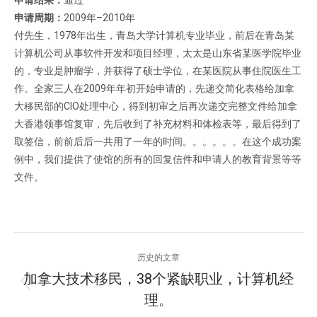
申请结果：
通过
申请周期：
2009年–2010年
付先生，1978年出生，青岛大学计算机专业毕业，前后在青岛某
计算机公司从事软件开发和项目经理，太太是山东省某医学院毕业
的，专业是肿瘤学，并获得了硕士学位，在某医院从事住院医生工
作。全家三人在2009年年初开始申请的，先递交简化表格给加拿
大移民部的CIO处理中心，得到初审之后再次递交完整文件给加拿
大香港领事馆复审，先后收到了补充材料和体检表等，最后得到了
取签信，前前后后一共用了一年的时间。。。。。。在这个成功案
例中，我们提供了使馆的所有的回复信件和申请人的教育背景等等
文件。
项
历史的文章
目
加拿大技术移民，38个紧缺职业，计算机经
上
理。
导
一