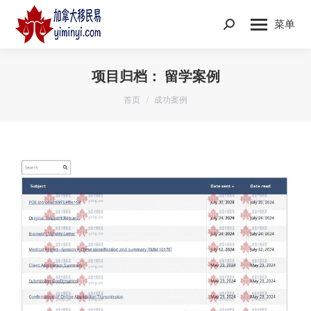
菜单
Search:
项目归档：
留学案例
您在这里：
首页
成功案例