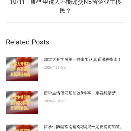
10/11：哪些申请人不能递交NB省企业主移
章：
未
民？
来
的
文
章：
Related Posts
加拿大开学后第一件事要认真看课程指南！
2026年8月5日
留学生情侣同居前这8件事一定要想清楚。
2026年8月3日
留学生防骗指南这8类骗局一定要提前知道。