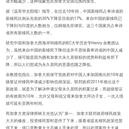
请大幅减少，这种现象也在加拿大全国范围内发生。
据《温哥华太阳报》报导，在过去10年间，中国新移民占卑诗省的
新移民比例从先前的30%下降至目前的17%。来自中国的新移民已
下降到与印度的人数相当，仅稍领先菲律宾。这三个国家共占卑诗
省所有新移民人数的一半。
研究中国和加拿大西海岸间移民的BC大学历史学Henry 余教授认
为，虽然来自中国的新移民下降但这并不意味着卑诗省的中国人减
少了，很可能是因为拥有加拿大永久居留权的优势和利益有所下
降，所以人们想成为永久居民的意愿也随之降低。
余教授也指出，加拿大前保守党政府对中国人来加国推出的10年超
级签证对移民申请减少影响也很深远。联邦政府2011年推出这个
新政策，就是为了解决申请父母永久居民的积案过多；而超级签证
的有效期为10年，允许父母和祖父母来加拿大拜访子女，一次入境
就可延长至两年时间。
而加拿大资深律师林主光也认为” 第一、加拿大联邦政府移民政策
大大的修改，投资移民暂时是停了下来，接着省提名移民政策也暂
停下来；借口是数量太大不够人手来处理，所以处理案件大大减