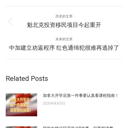
文
历史的文章
章
魁北克投资移民项目今起重开
历
史
导
的
未来的文章
文
航
中加建立劝返程序 红色通缉犯很难再逃掉了
未
章：
来
的
文
章：
Related Posts
加拿大开学后第一件事要认真看课程指南！
2026年8月5日