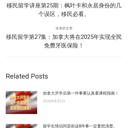
章
移民留学讲座第25期：枫叶卡和永居身份的几
历
个误区，移民必看。
导
史
的
航
未来的文章
文
移民留学第27集：加拿大将在2025年实现全民
章：
未
免费牙医保险！
来
的
文
章：
Related Posts
加拿大开学后第一件事要认真看课程指南！
2026年8月5日
留学生情侣同居前这8件事一定要想清楚。