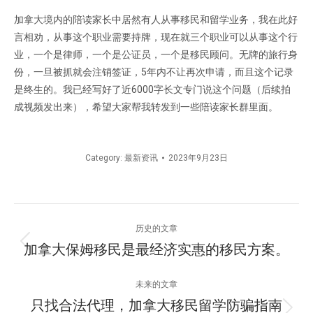
加拿大境内的陪读家长中居然有人从事移民和留学业务，我在此好
言相劝，从事这个职业需要持牌，现在就三个职业可以从事这个行
业，一个是律师，一个是公证员，一个是移民顾问。无牌的旅行身
份，一旦被抓就会注销签证，5年内不让再次申请，而且这个记录
是终生的。我已经写好了近6000字长文专门说这个问题（后续拍
成视频发出来），希望大家帮我转发到一些陪读家长群里面。
Category:
最新资讯
2023年9月23日
文
历史的文章
章
加拿大保姆移民是最经济实惠的移民方案。
历
史
导
的
未来的文章
文
航
只找合法代理，加拿大移民留学防骗指南