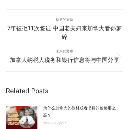
文
历史的文章
章
7年被拒11次签证 中国老夫妇来加拿大看孙梦
历
碎
导
史
的
航
未来的文章
文
加拿大纳税人税务和银行信息将与中国分享
未
章：
来
的
文
章：
Related Posts
为什么加拿大的教材或者书籍的价格那么
高？
2025年12月27日