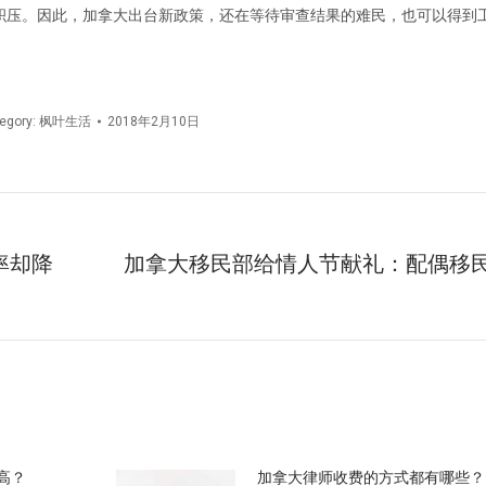
压。因此，加拿大出台新政策，还在等待审查结果的难民，也可以得到工作
egory:
枫叶生活
2018年2月10日
率却降
加拿大移民部给情人节献礼：配偶移
未
来
的
文
章：
高？
加拿大律师收费的方式都有哪些？