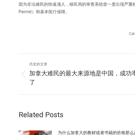
因为非法难民的快速涌入，移民局的审查系统曾一度出现严重积
Permit）和基本医疗保障。
Cat
文
历史的文章
章
加拿大难民的最大来源地是中国，成功
历
了
导
史
的
航
文
章：
Related Posts
为什么加拿大的教材或者书籍的价格那么