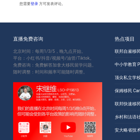
您需要
登录
方可发表评论。
直播免费咨询
热点项目
北京时间：每周1/3/5，晚九点开始。
联邦自雇移民 S
平台：小红书/抖音/视频号/油管/Tiktok。
中小学教育 Pri
免费咨询：免费解答加拿大移民留学问题。
随时调整：时间和频率可能随时调整。
顶尖私立学校 Pr
保姆移民 Care
联邦快速移民 Ex
乡村和法语社区
安大略省技术移民