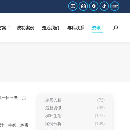
方案
成功案例
走近我们
与我联系
资讯
Search:
YouTube
哔
西
抖
小
page
哩
瓜
音
红
方案
成功案例
走近我们
与我联系
资讯
Search:
opens
哔
page
page
书
in
哩
opens
opens
page
new
page
in
in
opens
window
opens
new
new
in
in
window
window
new
new
window
window
提供一日三餐、点
定居入籍
(72)
最新资讯
(99)
枫叶生活
(177)
案例分析
(109)
果汁、牛奶、鸡蛋