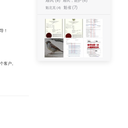
难民
(8)
难民，庇护
(6)
魁省
(7)
魁北克
(4)
导！
个客户。