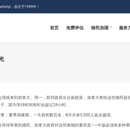
iminyi，创立于1999年！
首页
免费评估
移民加国
服务
首页
免费评估
移民加国
服务
光
olle越过边境线来到加拿大。周一，联邦政府出台新政策，加拿大将给这些难民
肚子，因为等待时间有时会超过24小时。
审查；夏季高峰期，一天就有数百名，8月共有5,500人徒步越境。
给等待审查的难民。加拿大政府对这些食物的要求是——午饭必须有多种