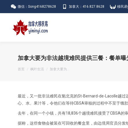
微信：Song4168278628
加拿大：416.827.8628
移民易y
加拿大要为非法越境难民提供三餐：餐单曝
您在这里：
首页
枫叶生活
加拿大要为…
最近，又一批非法难民在魁北克的St-Bernard-de-Lac
心、水、果汁等，令他们在等待CBSA审核的过程中不至于饿
去年，在同一个小镇，共有18,836个越境难民接受了CBSA的
据称，这些食物会被装在可回收的餐盒里，由边境局官员分发