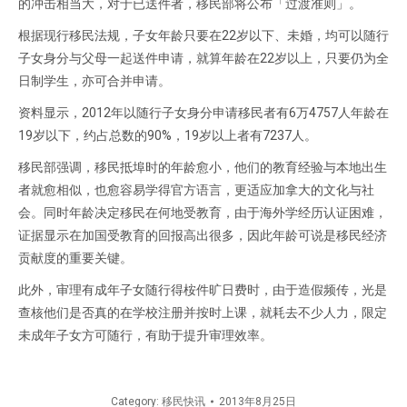
的冲击相当大，对于已送件者，移民部将公布「过渡准则」。
根据现行移民法规，子女年龄只要在22岁以下、未婚，均可以随行
子女身分与父母一起送件申请，就算年龄在22岁以上，只要仍为全
日制学生，亦可合并申请。
资料显示，2012年以随行子女身分申请移民者有6万4757人年龄在
19岁以下，约占总数的90%，19岁以上者有7237人。
移民部强调，移民抵埠时的年龄愈小，他们的教育经验与本地出生
者就愈相似，也愈容易学得官方语言，更适应加拿大的文化与社
会。同时年龄决定移民在何地受教育，由于海外学经历认证困难，
证据显示在加国受教育的回报高出很多，因此年龄可说是移民经济
贡献度的重要关键。
此外，审理有成年子女随行得桉件旷日费时，由于造假频传，光是
查核他们是否真的在学校注册并按时上课，就耗去不少人力，限定
未成年子女方可随行，有助于提升审理效率。
Category:
移民快讯
2013年8月25日