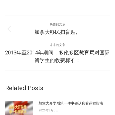
文
历史的文章
章
加拿大移民扫盲贴。
历
史
导
的
未来的文章
文
航
2013年至2014年期间，多伦多区教育局对国际
未
章：
留学生的收费标准：
来
的
文
章：
Related Posts
加拿大开学后第一件事要认真看课程指南！
2026年8月5日