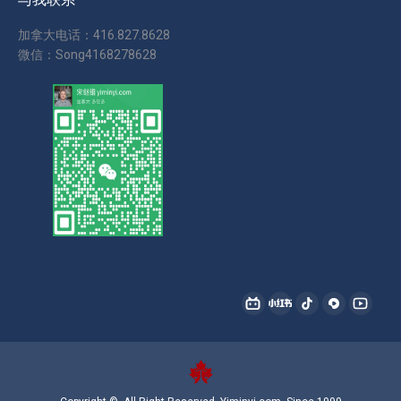
加拿大电话：416.827.8628
微信：Song4168278628
找到我们：
哔
小
抖
西
YouTu
哩
红
音
瓜
page
哔
书
page
page
opens
哩
page
opens
opens
in