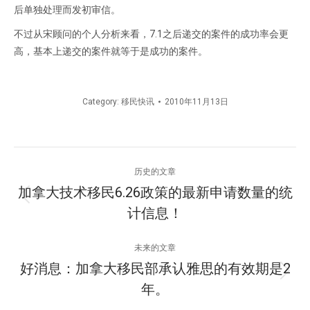
后单独处理而发初审信。
不过从宋顾问的个人分析来看，7.1之后递交的案件的成功率会更
高，基本上递交的案件就等于是成功的案件。
Category:
移民快讯
2010年11月13日
文
历史的文章
章
加拿大技术移民6.26政策的最新申请数量的统
历
计信息！
导
史
的
航
未来的文章
文
好消息：加拿大移民部承认雅思的有效期是2
章：
未
年。
来