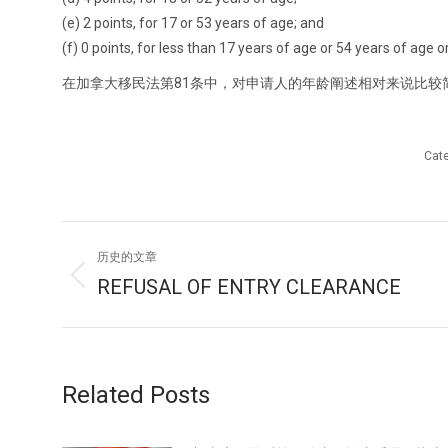
(e) 2 points, for 17 or 53 years of age; and
(f) 0 points, for less than 17 years of age or 54 years of age or
在加拿大移民法第81条中，对申请人的年龄阐述相对来说比较
Cat
文
历史的文章
章
REFUSAL OF ENTRY CLEARANCE
历
史
导
的
文
航
章：
Related Posts