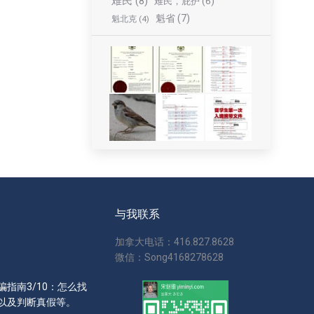
难民
(8)
难民，庇护
(6)
魁省
(7)
魁北克
(4)
与我联系
加拿大电话：416.827.8628
微信：Song4168278628
指南3/10：怎么找
以及判断真假等。