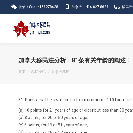
微信：Song4168278628
加拿大：416.827.8628
移民易y
加拿大移民法分析：81条有关年龄的阐述！
您在这里：
首页
移民快讯
加拿大移民…
81. Points shall be awarded up to a maximum of 10 for a skilled
(a) 10 points for 21 years of age or older but less than 50 yea
(b) 8 points, for 20 or 50 years of age;
(c) 6 points, for 19 or 51 years of age;
(d) 4 points, for 18 or 52 years of age;