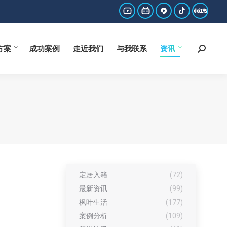
方案
成功案例
走近我们
与我联系
资讯
Search:
YouTube
哔
西
抖
小
page
哩
瓜
音
红
方案
成功案例
走近我们
与我联系
资讯
Search:
opens
哔
page
page
书
in
哩
opens
opens
page
new
page
in
in
opens
window
opens
new
new
in
in
window
window
new
new
window
window
定居入籍
(72)
最新资讯
(99)
枫叶生活
(177)
案例分析
(109)