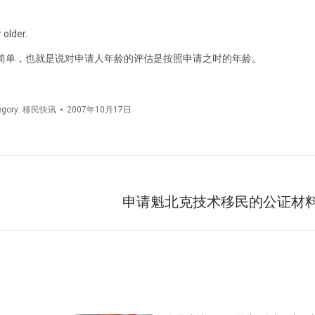
 older.
简单，也就是说对申请人年龄的评估是按照申请之时的年龄。
egory:
移民快讯
2007年10月17日
申请魁北克技术移民的公证材
未
来
的
文
章：