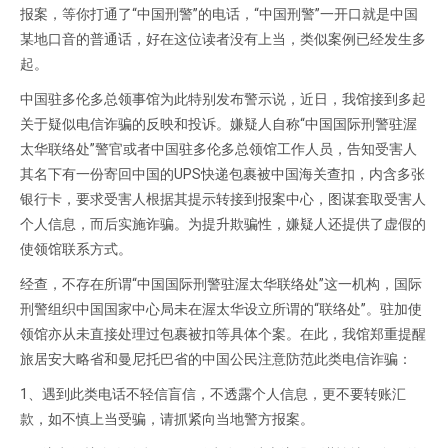
报案，等你打通了“中国刑警”的电话，“中国刑警”一开口就是中国
某地口音的普通话，好在这位读者没有上当，类似案例已经发生多
起。
中国驻多伦多总领事馆为此特别发布警示说，近日，我馆接到多起
关于疑似电信诈骗的反映和投诉。嫌疑人自称“中国国际刑警驻渥
太华联络处”警官或者中国驻多伦多总领馆工作人员，告知受害人
其名下有一份寄回中国的UPS快递包裹被中国海关查扣，内含多张
银行卡，要求受害人根据其提示转接到报案中心，图谋套取受害人
个人信息，而后实施诈骗。为提升欺骗性，嫌疑人还提供了虚假的
使领馆联系方式。
经查，不存在所谓“中国国际刑警驻渥太华联络处”这一机构，国际
刑警组织中国国家中心局未在渥太华设立所谓的“联络处”。驻加使
领馆亦从未直接处理过包裹被扣等具体个案。在此，我馆郑重提醒
旅居安大略省和曼尼托巴省的中国公民注意防范此类电信诈骗：
1、遇到此类电话不轻信盲信，不透露个人信息，更不要转账汇
款，如不慎上当受骗，请抓紧向当地警方报案。