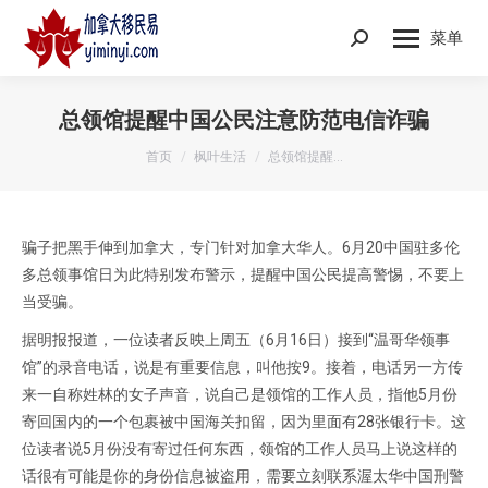
菜单
Search:
总领馆提醒中国公民注意防范电信诈骗
您在这里：
首页
枫叶生活
总领馆提醒…
骗子把黑手伸到加拿大，专门针对加拿大华人。6月20中国驻多伦
多总领事馆日为此特别发布警示，提醒中国公民提高警惕，不要上
当受骗。
据明报报道，一位读者反映上周五（6月16日）接到“温哥华领事
馆”的录音电话，说是有重要信息，叫他按9。接着，电话另一方传
来一自称姓林的女子声音，说自己是领馆的工作人员，指他5月份
寄回国内的一个包裹被中国海关扣留，因为里面有28张银行卡。这
位读者说5月份没有寄过任何东西，领馆的工作人员马上说这样的
话很有可能是你的身份信息被盗用，需要立刻联系渥太华中国刑警