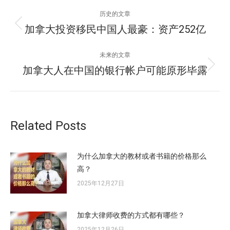
文
历史的文章
章
加拿大投资移民中国人最豪：资产252亿
历
史
导
的
未来的文章
文
航
加拿大人在中国的银行帐户可能原形毕露
未
章：
来
的
文
章：
Related Posts
为什么加拿大的教材或者书籍的价格那么
高？
2025年12月27日
加拿大律师收费的方式都有哪些？
2025年12月26日