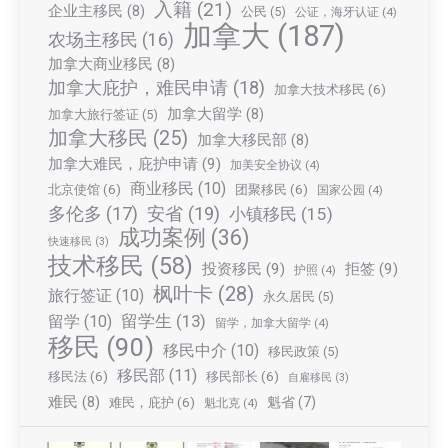
入籍
(21)
企业主移民
(8)
公民
(5)
公证，海牙认证
(4)
加拿大
(187)
农场主移民
(16)
加拿大商业移民
(8)
加拿大庇护，难民申请
(18)
加拿大技术移民
(6)
加拿大留学
(8)
加拿大旅行签证
(5)
加拿大移民
(25)
加拿大移民部
(8)
加拿大难民，庇护申请
(9)
加美安全协议
(4)
商业移民
(10)
北京使馆
(6)
团聚移民
(6)
国家公园
(4)
多伦多
(17)
安省
(19)
小镇移民
(15)
成功案例
(36)
快速移民
(3)
技术移民
(58)
投资移民
(9)
拒签
(9)
护照
(4)
枫叶卡
(28)
旅行签证
(10)
永久居民
(5)
留学生
(13)
留学
(10)
留学，加拿大留学
(4)
移民
(90)
移民中介
(10)
移民政策
(5)
移民部
(11)
移民法
(6)
移民部长
(6)
自雇移民
(3)
难民
(8)
魁省
(7)
难民，庇护
(6)
魁北克
(4)