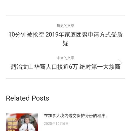
文
历史的文章
章
10分钟被抢空 2019年家庭团聚申请方式受质
历
疑
导
史
的
航
未来的文章
文
烈治文山华裔人口接近6万 绝对第一大族裔
未
章：
来
的
文
章：
Related Posts
在加拿大境内递交保护身份的程序。
2025年10月6日