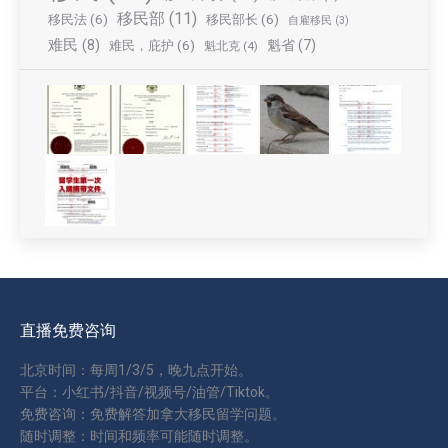
移民部
(11)
移民法
(6)
移民部长
(6)
自雇移民
(3)
难民
(8)
魁省
(7)
难民，庇护
(6)
魁北克
(4)
直播免费咨询
北京时间：每周1/3/5，晚九点开始。
平台：小红书/抖音/视频号/油管/Tiktok。
免费咨询：免费解答加拿大移民留学问题。
随时调整：时间和频率可能随时调整。