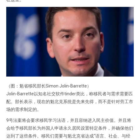
（图：魁省移民部长Simon Jolin-Barrette）
Jolin-Barrette以知名社交软件tinder类比，称移民者与需求需要匹
配。部长表示，现在的魁北克系统是先来先得，而不是针对劳工市
场的需求制定的。
9号法案将会要求移民学习法语，并且容纳进入民主价值。并且将
会给予移民部长为外国人申请永久居民设置特定条件，并确保他们
达到了这些条件。移民们需要与魁北克省达成“语言、社会、与经