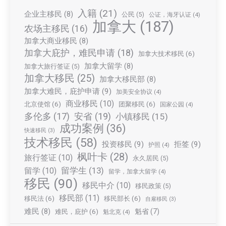
入籍
(21)
企业主移民
(8)
公民
(5)
公证，海牙认证
(4)
加拿大
(187)
农场主移民
(16)
加拿大商业移民
(8)
加拿大庇护，难民申请
(18)
加拿大技术移民
(6)
加拿大留学
(8)
加拿大旅行签证
(5)
加拿大移民
(25)
加拿大移民部
(8)
加拿大难民，庇护申请
(9)
加美安全协议
(4)
商业移民
(10)
北京使馆
(6)
团聚移民
(6)
国家公园
(4)
多伦多
(17)
安省
(19)
小镇移民
(15)
成功案例
(36)
快速移民
(3)
技术移民
(58)
投资移民
(9)
拒签
(9)
护照
(4)
枫叶卡
(28)
旅行签证
(10)
永久居民
(5)
留学生
(13)
留学
(10)
留学，加拿大留学
(4)
移民
(90)
移民中介
(10)
移民政策
(5)
移民部
(11)
移民法
(6)
移民部长
(6)
自雇移民
(3)
难民
(8)
魁省
(7)
难民，庇护
(6)
魁北克
(4)