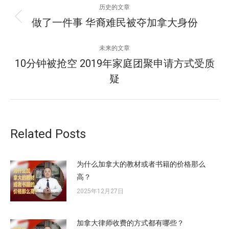
文
历史的文章
章
做了一件事 华裔难民被夺加拿大身份
历
史
导
的
未来的文章
文
航
10分钟被抢空 2019年家庭团聚申请方式受质
未
章：
疑
来
的
文
章：
Related Posts
为什么加拿大的教材或者书籍的价格那么
高？
2025年12月27日
加拿大律师收费的方式都有哪些？