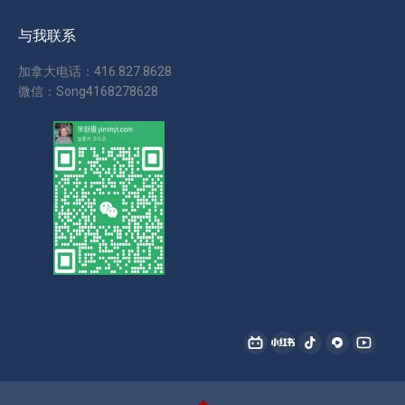
与我联系
加拿大电话：416.827.8628
微信：Song4168278628
找到我们：
哔
小
抖
西
YouTu
哩
红
音
瓜
page
哔
书
page
page
opens