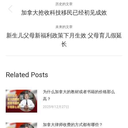
历史的文章
章
加拿大抢收科技移民已经初见成效
历
史
导
的
未来的文章
文
航
新生儿父母新福利政策下月生效 父母育儿假延
未
章：
长
来
的
文
章：
Related Posts
为什么加拿大的教材或者书籍的价格那么
高？
2025年12月27日
加拿大律师收费的方式都有哪些？