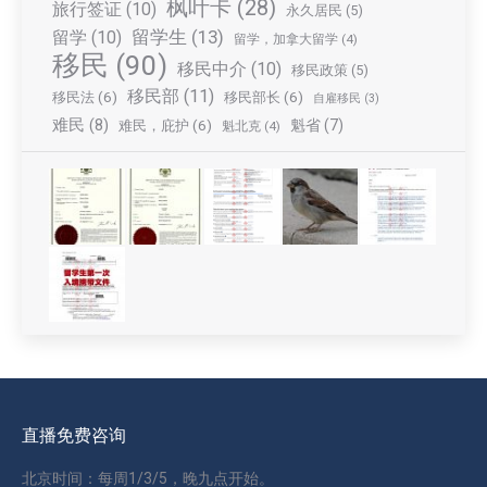
枫叶卡
(28)
旅行签证
(10)
永久居民
(5)
留学生
(13)
留学
(10)
留学，加拿大留学
(4)
移民
(90)
移民中介
(10)
移民政策
(5)
移民部
(11)
移民法
(6)
移民部长
(6)
自雇移民
(3)
难民
(8)
魁省
(7)
难民，庇护
(6)
魁北克
(4)
直播免费咨询
北京时间：每周1/3/5，晚九点开始。