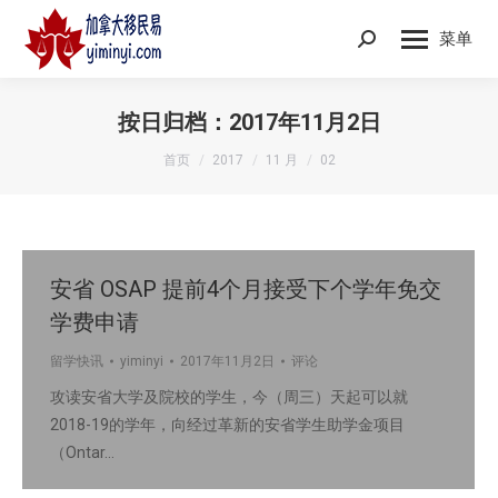
菜单
Search:
按日归档：
2017年11月2日
您在这里：
首页
2017
11 月
02
安省 OSAP 提前4个月接受下个学年免交
学费申请
留学快讯
yiminyi
2017年11月2日
评论
攻读安省大学及院校的学生，今（周三）天起可以就
2018-19的学年，向经过革新的安省学生助学金项目
（Ontar…