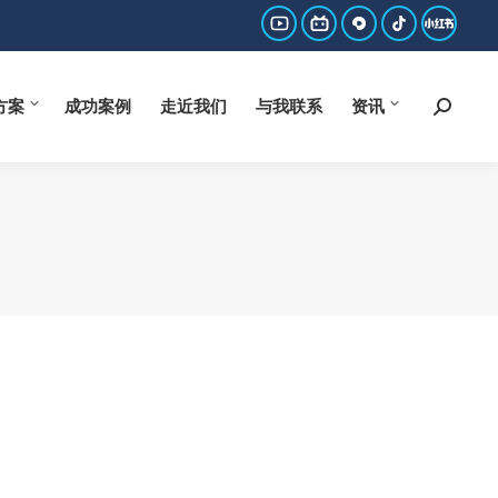
方案
成功案例
走近我们
与我联系
资讯
Search:
YouTube
哔
西
抖
小
page
哩
瓜
音
红
方案
成功案例
走近我们
与我联系
资讯
Search:
opens
哔
page
page
书
in
哩
opens
opens
page
new
page
in
in
opens
window
opens
new
new
in
in
window
window
new
new
window
window