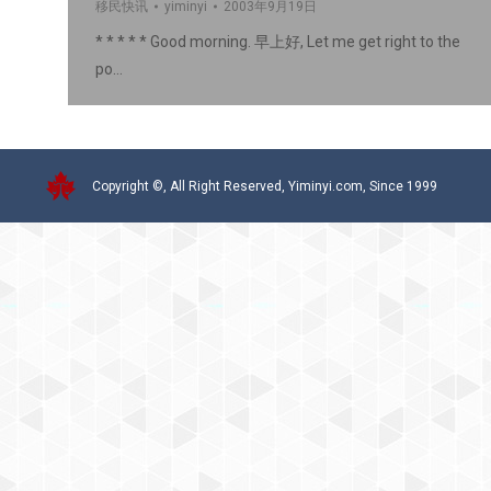
移民快讯
yiminyi
2003年9月19日
* * * * * Good morning. 早上好, Let me get right to the
po…
Copyright ©, All Right Reserved, Yiminyi.com, Since 1999