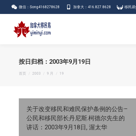
微信：Song4168278628
加拿大：416.827.8628
移民易y
按日归档：
2003年9月19日
您在这里：
首页
2003
9 月
19
关于改变移民和难民保护条例的公告–
公民和移民部长丹尼斯.柯德尔先生的
讲话：2003年9月18日, 渥太华