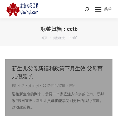
菜单
Search:
标签归档：
cctb
您在这里：
首页
项标签为："cctb"
新生儿父母新福利政策下月生效 父母育
儿假延长
枫叶生活
yiminyi
2017年11月7日
评论
迎接新生命的到来，需要一个家庭注入许多的心力。联邦
政府9日宣布，新生儿父母将能享受到更长的福利假期，
这项政策将…