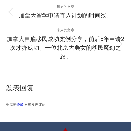
项
历史的文章
目
加拿大留学申请直入计划的时间线。
上
一
导
个
未来的文章
项
航
加拿大自雇移民成功案例分享，前后6年申请2
目：
次才办成功。一位北京大美女的移民魔幻之
下
一
旅。
个
项
目：
发表回复
您需要
登录
方可发表评论。