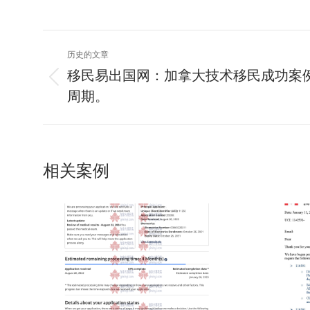
项
历史的文章
目
移民易出国网：加拿大技术移民成功案
上
周期。
导
一
个
航
项
目：
相关案例