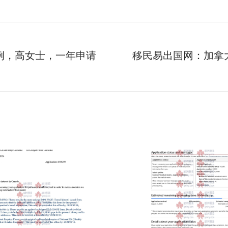
例，高女士，一年申请
移民易出国网：加拿
下
一
个
项
目：