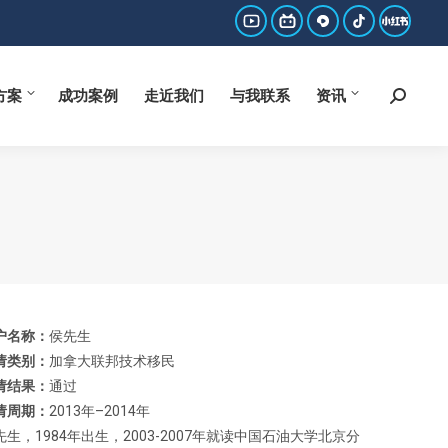
方案
成功案例
走近我们
与我联系
资讯
Search:
YouTube
哔
西
抖
小
page
哩
瓜
音
红
方案
成功案例
走近我们
与我联系
资讯
Search:
opens
哔
page
page
书
in
哩
opens
opens
page
new
page
in
in
opens
window
opens
new
new
in
in
window
window
new
new
window
window
户名称：
侯先生
请类别：
加拿大联邦技术移民
请结果：
通过
请周期：
2013年–2014年
先生，1984年出生，2003-2007年就读中国石油大学北京分