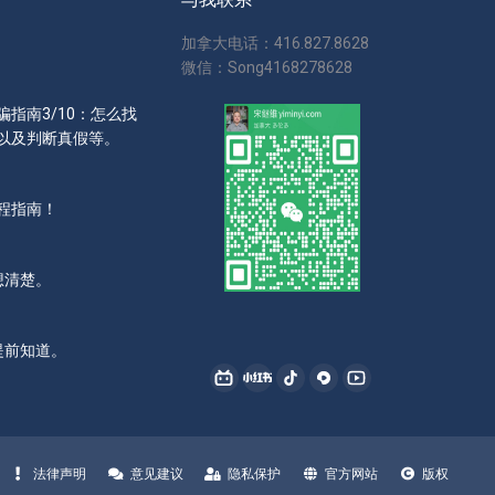
加拿大电话：416.827.8628
微信：Song4168278628
指南3/10：怎么找
以及判断真假等。
程指南！
想清楚。
提前知道。
找到我们：
哔
小
抖
西
YouTube
哩
红
音
瓜
page
哔
书
page
page
opens
法律声明
意见建议
隐私保护
官方网站
版权
哩
page
opens
opens
in